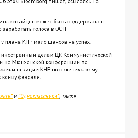
Об этом Bloomberg пишет, ссылаясь на
тива китайцев может быть поддержана в
 заработать голоса в ООН.
 у плана КНР мало шансов на успех.
о иностранным делам ЦК Коммунистической
ии на Мюнхенской конференции по
жением позиции КНР по политическому
 концу февраля.
акте"
и
"Одноклассники"
, также