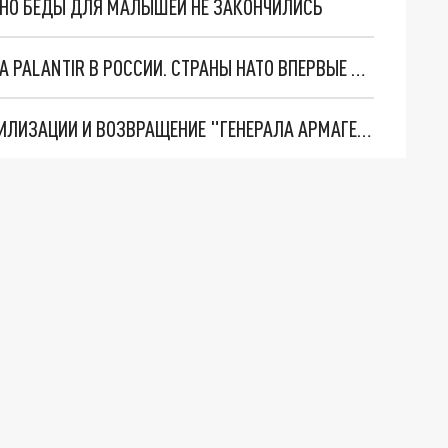
. НО БЕДЫ ДЛЯ МАЛЫШЕЙ НЕ ЗАКОНЧИЛИСЬ
"ОЧЕНЬ ПЛОХИЕ НОВОСТИ": БОЛЬШАЯ ОШИБКА PALANTIR В РОССИИ. СТРАНЫ НАТО ВПЕРВЫЕ ЗА СВО ОСТАНОВИЛИ ПОСТАВКИ ОРУЖИЯ. ВСУ ТЕРЯЮТ ПРИГРАНИЧЬЕ?
ТРИ ГЛАВНЫХ ИНСАЙДА ОБ СВО. ОТМЕНА МОБИЛИЗАЦИИ И ВОЗВРАЩЕНИЕ "ГЕНЕРАЛА АРМАГЕДДОНА"? ОТЛИЧНЫЕ НОВОСТИ, КОТОРЫЕ ЖДАЛИ ВСЕ