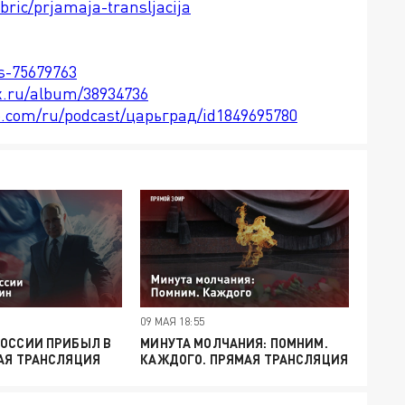
bric/prjamaja-transljacija
ts-75679763
x.ru/album/38934736
le.com/ru/podcast/царьград/id1849695780
09 МАЯ 18:55
РОССИИ ПРИБЫЛ В
МИНУТА МОЛЧАНИЯ: ПОМНИМ.
АЯ ТРАНСЛЯЦИЯ
КАЖДОГО. ПРЯМАЯ ТРАНСЛЯЦИЯ