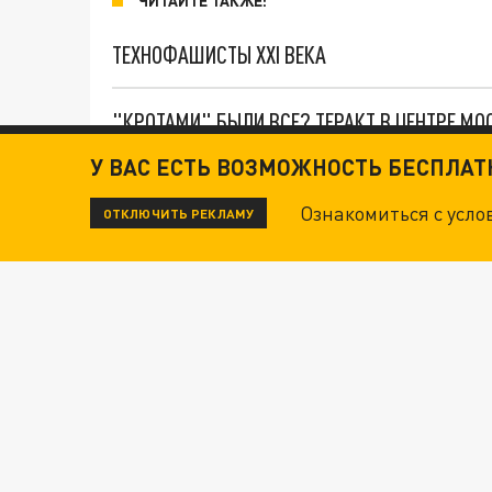
ЧИТАЙТЕ ТАКЖЕ:
ТЕХНОФАШИСТЫ XXI ВЕКА
"КРОТАМИ" БЫЛИ ВСЕ? ТЕРАКТ В ЦЕНТРЕ М
У ВАС ЕСТЬ ВОЗМОЖНОСТЬ БЕСПЛА
ДАНЯ С ДАШЕЙ СПАСЛИСЬ ОТ БОЕВИКОВ ВСУ
Ознакомиться с усл
ОТКЛЮЧИТЬ РЕКЛАМУ
ВОТ ЭТО ТРИЛЛЕР! ТАЙНА УДАРА УКРАИНЫ П
Новости СМИ2