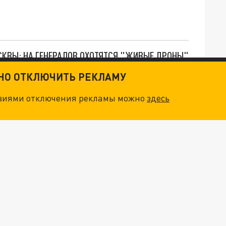
ОСКВЫ: НА ГЕНЕРАЛОВ ОХОТЯТСЯ "ЖИВЫЕ ДРОНЫ"
ТНО ОТКЛЮЧИТЬ РЕКЛАМУ
. НО БЕДЫ ДЛЯ МАЛЫШЕЙ НЕ ЗАКОНЧИЛИСЬ
овиями отключения рекламы можно
здесь
О ИРАНСКОМУ СУДНУ НА КАСПИИ РАСКРЫТА
"ОЧЕНЬ ПЛОХИЕ НОВОСТИ": БОЛЬШАЯ ОШИБКА PALANTIR В РОССИИ. СТРАНЫ НАТО ВПЕРВЫЕ ЗА СВО ОСТАНОВИЛИ ПОСТАВКИ ОРУЖИЯ. ВСУ ТЕРЯЮТ ПРИГРАНИЧЬЕ?