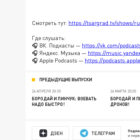
Смотреть тут:
https://tsargrad.tv/shows/ru
Где слушать:
🎧 ВК. Подкасты —
https://vk.com/podcas
🎧 Яндекс. Музыка —
https://music.yande
🎧 Apple Podcasts —
https://podcasts.app
ПРЕДЫДУЩИЕ ВЫПУСКИ
24 АПРЕЛЯ 20:30
24 МАРТА 20:30
БОРОДАЙ И ПИНЧУК: ВОЕВАТЬ
БОРОДАЙ И П
НАДО БЫСТРО!
ДРОНОВ!
Подпи
ДЗЕН
ТЕЛЕГРАМ
и перв