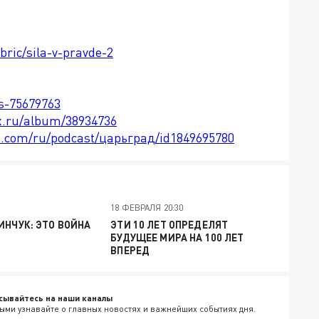
bric/sila-v-pravde-2
ts-75679763
x.ru/album/38934736
le.com/ru/podcast/царьград/id1849695780
18 ФЕВРАЛЯ 20:30
ИНЧУК: ЭТО ВОЙНА
ЭТИ 10 ЛЕТ ОПРЕДЕЛЯТ
БУДУЩЕЕ МИРА НА 100 ЛЕТ
ВПЕРЕД
сывайтесь на наши каналы
ыми узнавайте о главных новостях и важнейших событиях дня.