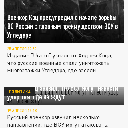
Военкор Коц предупредил о начале борьбы
ВС России с главным преимуществом ВСУ в
Угледаре
25 АПРЕЛЯ 12:52
Издание "Ura.ru" узнало от Андрея Коца,
что русские военные стали уничтожать
многоэтажки Угледара, где засели...
Военкор Коц заявил, что ВСУ могут нанести
ПОЛИТИКА
удар там, где не ждут
19 АПРЕЛЯ 14:18
Русский военкор озвучил несколько
направлений, где ВСУ могут атаковать.