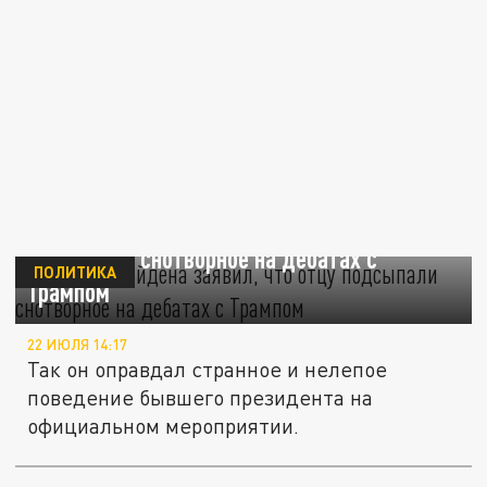
Сын Джо Байдена заявил, что отцу
подсыпали снотворное на дебатах с
ПОЛИТИКА
Трампом
22 ИЮЛЯ 14:17
Так он оправдал странное и нелепое
поведение бывшего президента на
официальном мероприятии.