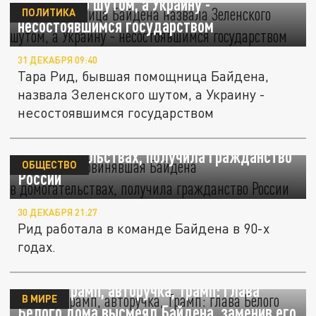
Зеленского шутом, а Украину -
ПОЛИТИКА
несостоявшимся государством
31 ДЕКАБРЯ 09:40
Тара Рид, бывшая помощница Байдена,
назвала Зеленского шутом, а Украину -
несостоявшимся государством
Тара Рид, обвинявшая Байдена
в домогательствах, получила гражданство
ОБЩЕСТВО
России
30 ДЕКАБРЯ 21:27
Рид работала в команде Байдена в 90-х
годах.
Обама, Трамп, авторучка, Трамп: глава
В МИРЕ
Белого дома высмеял Байдена, заменив его