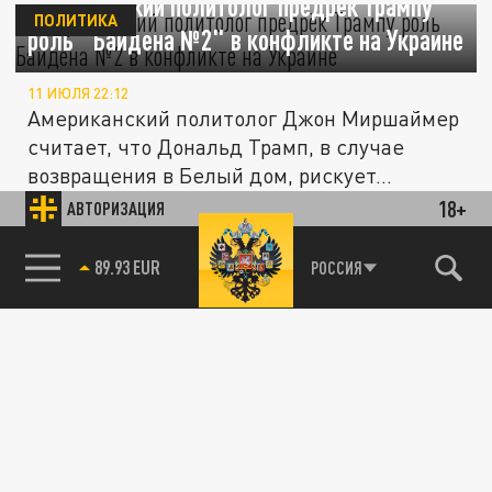
Американский политолог предрёк Трампу
ПОЛИТИКА
роль "Байдена №2" в конфликте на Украине
11 ИЮЛЯ 22:12
Американский политолог Джон Миршаймер
считает, что Дональд Трамп, в случае
возвращения в Белый дом, рискует...
В диалоге Путина и Трампа замечена
18+
АВТОРИЗАЦИЯ
интересная особенность. При чём тут
ПОЛИТИКА
85.64 BRENT
РОССИЯ
Байден?
04 ИЮЛЯ 23:15
Путин и Трамп провели телефонный
разговор. Эксперты заметили интересные
детали.
Экс-президент США умрет через несколько