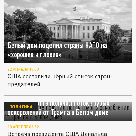
Белый дом поделил страны НАТО на
«хорошие и плохие»
22 АПРЕЛЯ 15:50
США составили чёрный список стран-
предателей.
Politico: Рютте получил поток грубых
ПОЛИТИКА
оскорблений от Трампа в Белом доме
10 АПРЕЛЯ 03:52
Встреча президента США Дональда