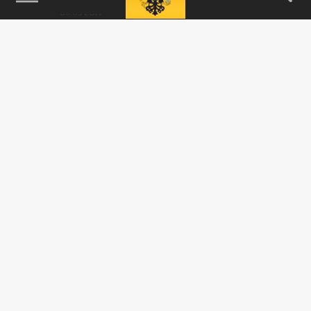
называемого «индекса пиццы» - сразу на
330%.
ПОЛИТИКА
ФБР привезло в Белый дом тележку
с золотыми слитками из Венесуэлы
13 МАРТА 16:33
Первая партия золота стоимостью около
100 миллионов долларов уже поступила
в Соединенные Штаты.