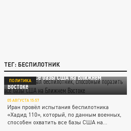
ТЕГ: БЕСПИЛОТНИК
Иран испытал беспилотник, способный
поразить все базы США на Ближнем
ПОЛИТИКА
Востоке
05 АВГУСТА 15:57
Иран провёл испытания беспилотника
«Хадид 110», который, по данным военных,
способен охватить все базы США на...