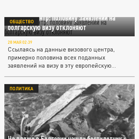
Визовый центр: половину заявлений на
ОБЩЕСТВО
болгарскую визу отклоняют
28 МАЯ 02:39
Ссылаясь на данные визового центра,
примерно половина всех поданных
заявлений на визу в эту европейскую
страну...
ПОЛИТИКА
На пляже в Болгарии нашли беспилотник с