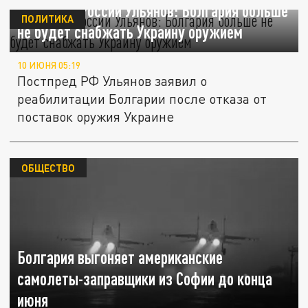
Постпред России Ульянов: Болгария больше
ПОЛИТИКА
не будет снабжать Украину оружием
10 ИЮНЯ 05:19
Постпред РФ Ульянов заявил о
реабилитации Болгарии после отказа от
поставок оружия Украине
ОБЩЕСТВО
Болгария выгоняет американские
самолеты-заправщики из Софии до конца
июня