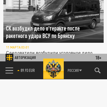
СК возбудил дело о теракте после
ракетного удара ВСУ по Брянску
11 МАРТА 03:01
Следователи возбудили уголовное дело
18+
АВТОРИЗАЦИЯ
после ракетной атаки на Брянск.
85.64 BRENT
РОССИЯ
ПОЛИТИКА