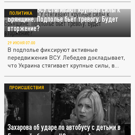
Началось: ВСУ стягивают крупные силы к
ПОЛИТИКА
Брянщине. Подполье бьёт тревогу. Будет
вторжение?
29 ИЮНЯ 07:00
В подполье фиксируют активные
передвижения ВСУ. Лебедев докладывает,
что Украина стягивает крупные силы, в
том...
ПРОИСШЕСТВИЯ
Захарова об ударе по автобусу с детьми в