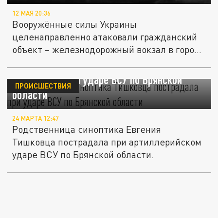
12 МАЯ 20:36
Вооружённые силы Украины
целенаправленно атаковали гражданский
объект – железнодорожный вокзал в городе
Унеча.
Родственница синоптика Тишковца
пострадала при ударе ВСУ по Брянской
ПРОИСШЕСТВИЯ
области
24 МАРТА 12:47
Родственница синоптика Евгения
Тишковца пострадала при артиллерийском
ударе ВСУ по Брянской области.