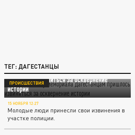
ТЕГ: ДАГЕСТАНЦЫ
Гревшим ноги у мемориала дагестанцам
пришлось извиниться за осквернение
ПРОИСШЕСТВИЯ
истории
15 НОЯБРЯ 12:27
Молодые люди принесли свои извинения в
участке полиции.