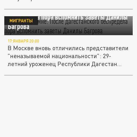
"Не брат ты мне": После дагестанского
беспредела пора вспомнить заветы Данилы
МИГРАНТЫ
Багрова
17 ЯНВАРЯ 20:00
В Москве вновь отличились представители
"неназываемой национальности": 29-
летний уроженец Республики Дагестан...