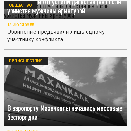
В Жуковском отпустили дагестанцев после
ОБЩЕСТВО
убийства мужчины арматурой
16 ИЮЛЯ 08:55
Обвинение предъявили лишь одному
участнику конфликта.
ПРОИСШЕСТВИЯ
В аэропорту Махачкалы начались массовые
беспорядки