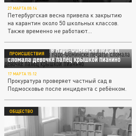
27 МАРТА 08:14
Петербургская весна привела к закрытию
на карантин около 50 школьных классов.
Также временно не работают...
В частном саду в Наро-Фоминске педагог
ПРОИСШЕСТВИЯ
сломала девочке палец крышкой пианино
17 МАРТА 15:12
Прокуратура проверяет частный сад в
Подмосковье после инцидента с ребёнком.
ОБЩЕСТВО