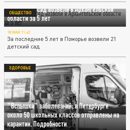
21 детский сад возвели в Архангельской
ОБЩЕСТВО
области за 5 лет
18 МАЯ 11:42
За последние 5 лет в Поморье возвели 21
детский сад
ЗДОРОВЬЕ
"Вспышка" заболеваний: в Петербурге
около 50 школьных классов отправлены на
карантин. Подробности