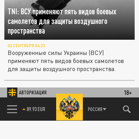
TNI: ВСУ применяют пять видов боевых
самолетов для защиты воздушного
пространства
02 СЕНТЯБРЯ 04:33
Вооруженные силы Украины (ВСУ)
применяют пять видов боевых самолетов
для защиты воздушного пространства.
Стратегия прорыва. Взятие Новогеоргиевки
18+
СВОДКИ С ФРОНТА
АВТОРИЗАЦИЯ
создаст для русских новый плацдарм. ВСУ
атаковали F-16 Курскую область.
85.64 BRENT
РОССИЯ
Последние новости СВО 21 августа
21 АВГУСТА 08:03
Русские бойцы организовали