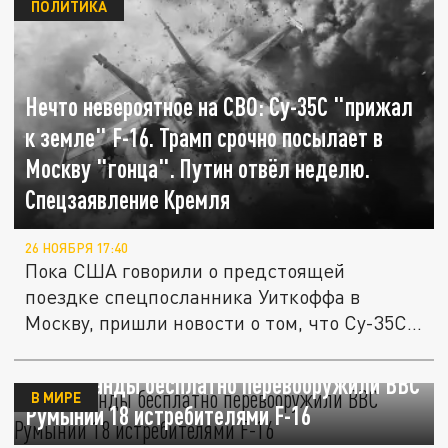
ПОЛИТИКА
Нечто невероятное на СВО: Су-35С "прижал
к земле" F-16. Трамп срочно посылает в
Москву "гонца". Путин отвёл неделю.
Спецзаявление Кремля
26 НОЯБРЯ 17:40
Пока США говорили о предстоящей
поездке спецпосланника Уиткоффа в
Москву, пришли новости о том, что Су-35С
в...
Нидерланды бесплатно перевооружили ВВС
В МИРЕ
Румынии 18 истребителями F-16