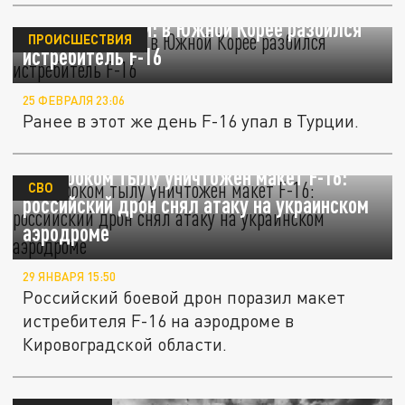
Второй за сутки: в Южной Корее разбился
ПРОИСШЕСТВИЯ
истребитель F-16
25 ФЕВРАЛЯ 23:06
Ранее в этот же день F-16 упал в Турции.
В глубоком тылу уничтожен макет F-16:
СВО
российский дрон снял атаку на украинском
аэродроме
29 ЯНВАРЯ 15:50
Российский боевой дрон поразил макет
истребителя F-16 на аэродроме в
Кировоградской области.