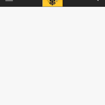
115093, г. Москва, переулок Партийный,
д.1, к.57, стр.3, эт.1, пом.I, ком.45