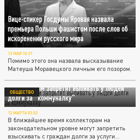
Вице-спикер Госдумы Яровая назвала
премьера Польши фашистом после слов об
искоренении русского мира
13 МАЯ 10:31
Помимо этого она назвала высказывание
Матеуша Моравецкого личным его позором.
Коллекторам запретят выбивать у людей
ОБЩЕСТВО
долги за "коммуналку"
12 МАРТА 03:02
В ближайшее время коллекторам на
законодательном уровне могут запретить
взыскивать с граждан долги за услуги...