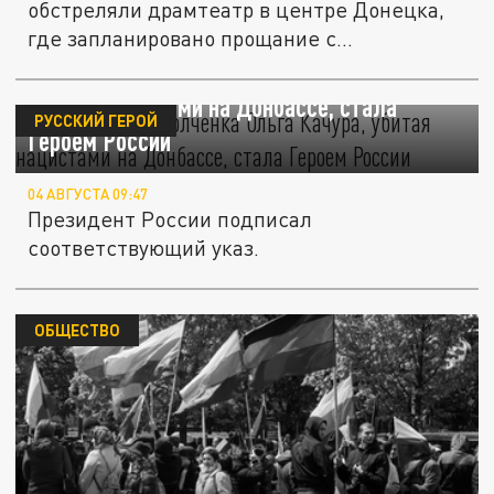
обстреляли драмтеатр в центре Донецка,
где запланировано прощание с...
Легендарная ополченка Ольга Качура,
убитая нацистами на Донбассе, стала
РУССКИЙ ГЕРОЙ
Героем России
04 АВГУСТА 09:47
Президент России подписал
соответствующий указ.
ОБЩЕСТВО