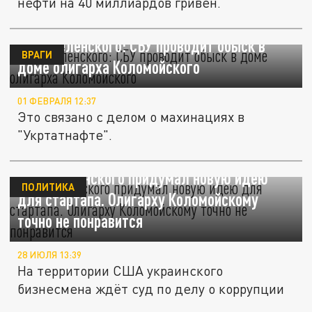
нефти на 40 миллиардов гривен.
Друг Зеленского: СБУ проводит обыск в
ВРАГИ
доме олигарха Коломойского
01 ФЕВРАЛЯ 12:37
Это связано с делом о махинациях в
"Укртатнафте".
Офис Зеленского придумал новую идею
ПОЛИТИКА
для стартапа. Олигарху Коломойскому
точно не понравится
28 ИЮЛЯ 13:39
На территории США украинского
бизнесмена ждёт суд по делу о коррупции