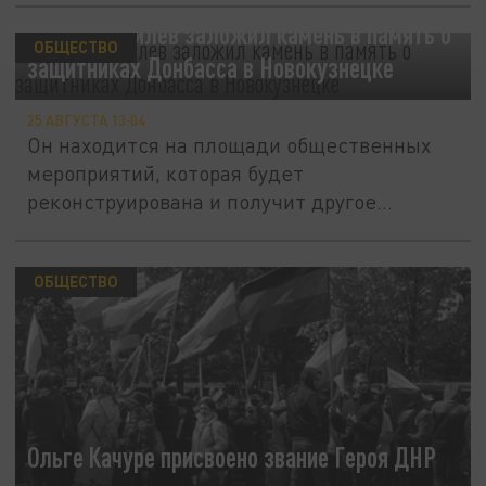
Сергей Цивилев заложил камень в память о
ОБЩЕСТВО
защитниках Донбасса в Новокузнецке
25 АВГУСТА 13:04
Он находится на площади общественных
мероприятий, которая будет
реконструирована и получит другое
название.
ОБЩЕСТВО
Ольге Качуре присвоено звание Героя ДНР