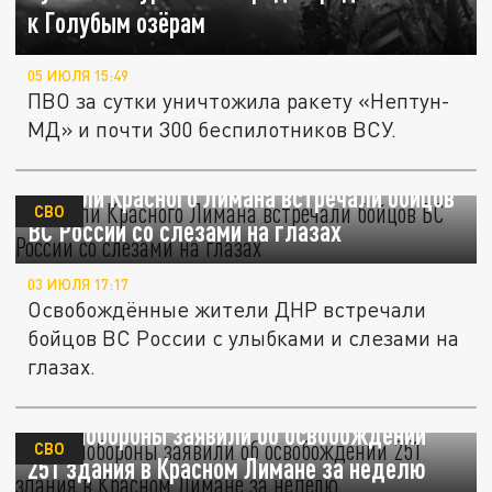
к Голубым озёрам
05 ИЮЛЯ 15:49
ПВО за сутки уничтожила ракету «Нептун-
МД» и почти 300 беспилотников ВСУ.
Жители Красного Лимана встречали бойцов
СВО
ВС России со слезами на глазах
03 ИЮЛЯ 17:17
Освобождённые жители ДНР встречали
бойцов ВС России с улыбками и слезами на
глазах.
В Минобороны заявили об освобождении
СВО
251 здания в Красном Лимане за неделю