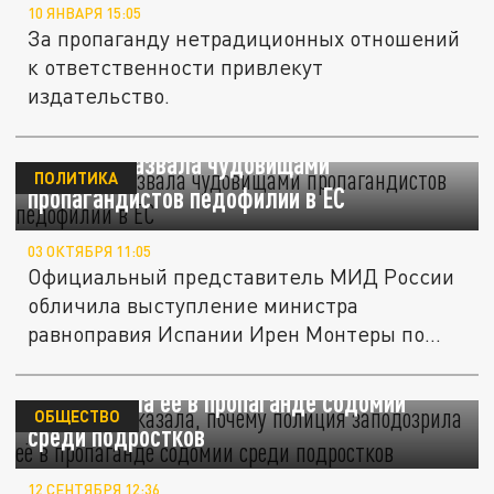
10 ЯНВАРЯ 15:05
За пропаганду нетрадиционных отношений
к ответственности привлекут
издательство.
Захарова назвала чудовищами
ПОЛИТИКА
пропагандистов педофилии в ЕС
03 ОКТЯБРЯ 11:05
Официальный представитель МИД России
обличила выступление министра
равноправия Испании Ирен Монтеры по
поводу...
Собчак рассказала, почему полиция
заподозрила её в пропаганде содомии
ОБЩЕСТВО
среди подростков
12 СЕНТЯБРЯ 12:36