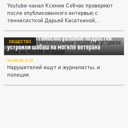
Youtube-канал Ксении Собчак проверяют
после опубликованного интервью с
теннисисткой Дарьей Касаткиной,
которая...
В Воронеже гомосексуальные подростки
ОБЩЕСТВО
устроили шабаш на могиле ветерана
28 ИЮЛЯ 16:09
Нарушителей ищут и журналисты, и
полиция.