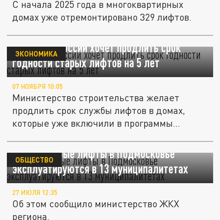
С начала 2025 года в многоквартирных
домах уже отремонтировано 329 лифтов.
Минстрой России хочет продлить срок
ЭКОНОМИКА
годности старых лифтов на 5 лет
07 НОЯБРЯ 10:05
Министерство строительства желает
продлить срок службы лифтов в домах,
которые уже включили в программы...
Самые старые лифты в Подмосковье
ОБЩЕСТВО
эксплуатируются в 13 муниципалитетах
27 ИЮЛЯ 12:35
Об этом сообщило министерство ЖКХ
региона.