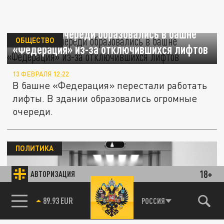
Огромные очереди образовались в башне
ОБЩЕСТВО
«Федерация» из-за отключившихся лифтов
13 ФЕВРАЛЯ 12:22
В башне «Федерация» перестали работать
лифты. В здании образовались огромные
очереди.
ПОЛИТИКА
18+
АВТОРИЗАЦИЯ
89.93 EUR
РОССИЯ