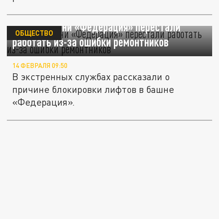
Лифты башни «Федерация» перестали
ОБЩЕСТВО
работать из-за ошибки ремонтников
14 ФЕВРАЛЯ 09:50
В экстренных службах рассказали о
причине блокировки лифтов в башне
«Федерация».