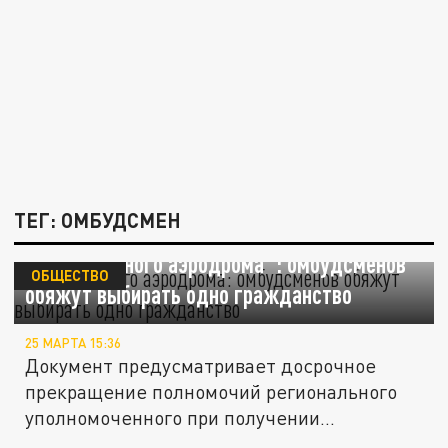
ТЕГ: ОМБУДСМЕН
Без "запасного аэродрома": омбудсменов
ОБЩЕСТВО
обяжут выбирать одно гражданство
25 МАРТА 15:36
Документ предусматривает досрочное
прекращение полномочий регионального
уполномоченного при получении...