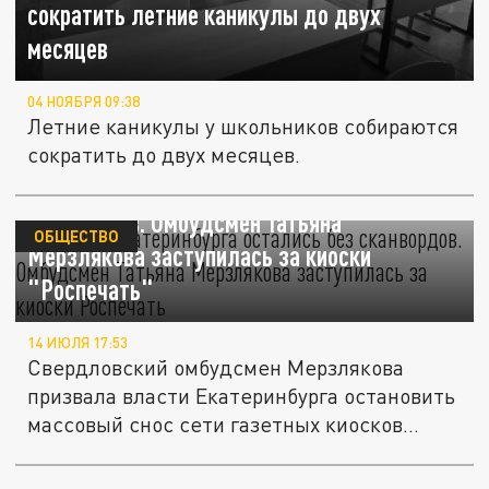
сократить летние каникулы до двух
месяцев
04 НОЯБРЯ 09:38
Летние каникулы у школьников собираются
сократить до двух месяцев.
Бабушки Екатеринбурга остались без
сканвордов. Омбудсмен Татьяна
ОБЩЕСТВО
Мерзлякова заступилась за киоски
"Роспечать"
14 ИЮЛЯ 17:53
Свердловский омбудсмен Мерзлякова
призвала власти Екатеринбурга остановить
массовый снос сети газетных киосков...