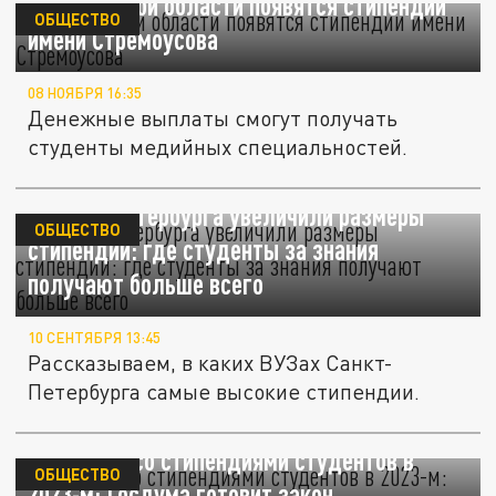
В Херсонской области появятся стипендии
ОБЩЕСТВО
имени Стремоусова
08 НОЯБРЯ 16:35
Денежные выплаты смогут получать
студенты медийных специальностей.
В ВУЗах Петербурга увеличили размеры
ОБЩЕСТВО
стипендий: где студенты за знания
получают больше всего
10 СЕНТЯБРЯ 13:45
Рассказываем, в каких ВУЗах Санкт-
Петербурга самые высокие стипендии.
Что будет со стипендиями студентов в
ОБЩЕСТВО
2023-м: Госдума готовит закон