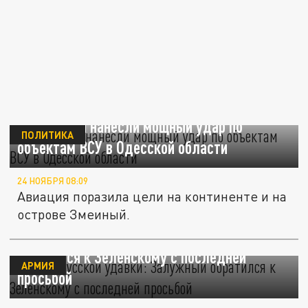
ВКС России нанесли мощный удар по
ПОЛИТИКА
объектам ВСУ в Одесской области
24 НОЯБРЯ 08:09
Авиация поразила цели на континенте и на
острове Змеиный.
Секрет русской удавки: Залужный
обратился к Зеленскому с последней
АРМИЯ
просьбой