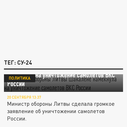
ТЕГ: СУ-24
Глава Минобороны Литвы Шакалене
намекнула на уничтожение самолетов ВКС
ПОЛИТИКА
России
20 СЕНТЯБРЯ 13:37
Министр обороны Литвы сделала громкое
заявление об уничтожении самолетов
России.