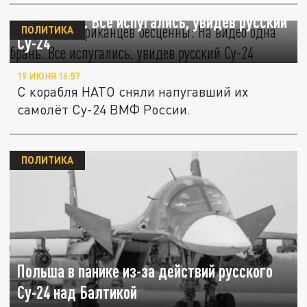
Эмоции американцев бесценны: На видео
одна брань. Все испугались, увидев русский
ПОЛИТИКА
Су-24
19 ИЮНЯ 16:57
С корабля НАТО сняли напугавший их
самолёт Су-24 ВМФ России.
ПОЛИТИКА
Польша в панике из-за действий русского
Су-24 над Балтикой