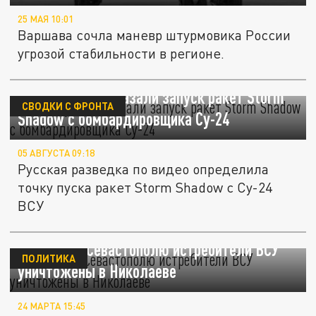
25 МАЯ 10:01
Варшава сочла маневр штурмовика России
угрозой стабильности в регионе.
ВСУ впервые показали запуск ракет Storm
СВОДКИ С ФРОНТА
Shadow с бомбардировщика Су-24
05 АВГУСТА 09:18
Русская разведка по видео определила
точку пуска ракет Storm Shadow с Су-24
ВСУ
Бившие по Севастополю истребители ВСУ
ПОЛИТИКА
уничтожены в Николаеве
24 МАРТА 15:45