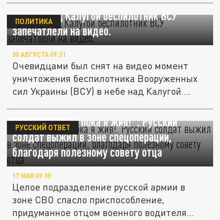
Сбитый над Калугой беспилотник ВСУ
ПОЛИТИКА
запечатлели на видео.
30 АВГУСТА 09:31
Очевидцами был снят на видео момент
уничтожения беспилотника Вооруженных
сил Украины (ВСУ) в небе над Калугой....
"Служи сынок, пока я жив!". Русский
РУССКИЙ ОТВЕТ
солдат выжил в зоне спецоперации,
благодаря полезному совету отца
17 МАЯ 09:10
Целое подразделение русской армии в
зоне СВО спасло приспособление,
придуманное отцом военного водителя...