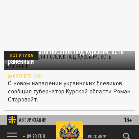
ВСУ атаковали посёлок под Курском, есть
ПОЛИТИКА
раненный
24 ОКТЯБРЯ 19:06
О новом нападении украинских боевиков
сообщил губернатор Курской области Роман
Старовойт.
Губернатор Старовойт: Рыльск дважды за
18+
АВТОРИЗАЦИЯ
ПРОИСШЕСТВИЯ
ночь атаковал украинский беспилотник
89.93 EUR
РОССИЯ
85.64 BRENT