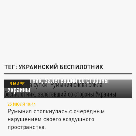
ТЕГ: УКРАИНСКИЙ БЕСПИЛОТНИК
Второй за сутки: Румыния снова сбила
беспилотник, залетевший со стороны
В МИРЕ
Украины
25 ИЮЛЯ 10:44
Румыния столкнулась с очередным
нарушением своего воздушного
пространства.