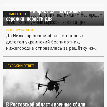
Украинский беспилотник под Нижним
Новгородом и арест за "радужные"
ОБЩЕСТВО
серёжки: новости дня
01 ФЕВРАЛЯ 18:00
До Нижегородской области впервые
долетел украинский беспилотник,
нижегородка отправилась за решётку из-
за...
РУССКИЙ ОТВЕТ
В Ростовской области военные сбили