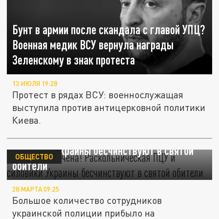
Бунт в армии после скандала с главой УПЦ?
Военная медик ВСУ вернула награды
Зеленскому в знак протеста
13 ИЮЛЯ 19:28
Протест в рядах ВСУ: военнослужащая
выступила против антицерковной политики
Киева.
Лавра захвачена! Раскольническая ПЦУ и
силовики Украины бесчинствуют в святой
ОБЩЕСТВО
обители
28 МАРТА 09:25
Большое количество сотрудников
украинской полиции прибыло на