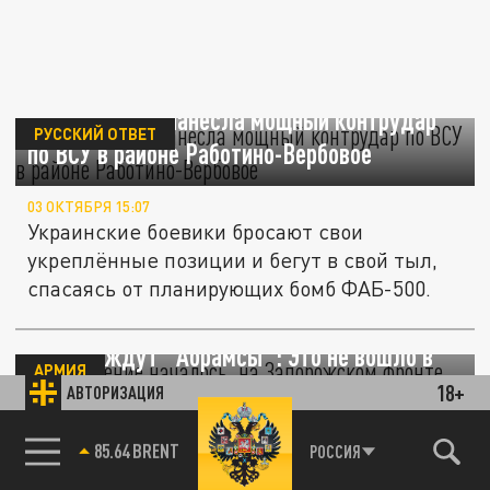
Армия России нанесла мощный контрудар
РУССКИЙ ОТВЕТ
по ВСУ в районе Работино-Вербовое
03 ОКТЯБРЯ 15:07
Украинские боевики бросают свои
укреплённые позиции и бегут в свой тыл,
спасаясь от планирующих бомб ФАБ-500.
Наступление началось, на Запорожском
фронте ждут "Абрамсы": Это не вошло в
АРМИЯ
сводки СВО
18+
АВТОРИЗАЦИЯ
03 ОКТЯБРЯ 17:00
85.64 BRENT
РОССИЯ
На Украине требуют остановить