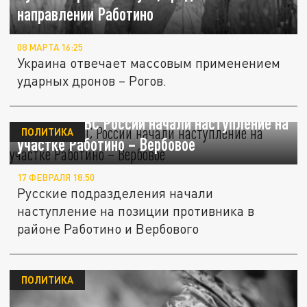
направлении Работино
08 МАРТА 16:25
Украина отвечает массовым применением
ударных дронов – Рогов.
WarGonzo: ВС России начали наступление на
ПОЛИТИКА
участке Работино – Вербовое
17 ФЕВРАЛЯ 18:50
Русские подразделения начали
наступление на позиции противника в
районе Работино и Вербового
ПОЛИТИКА