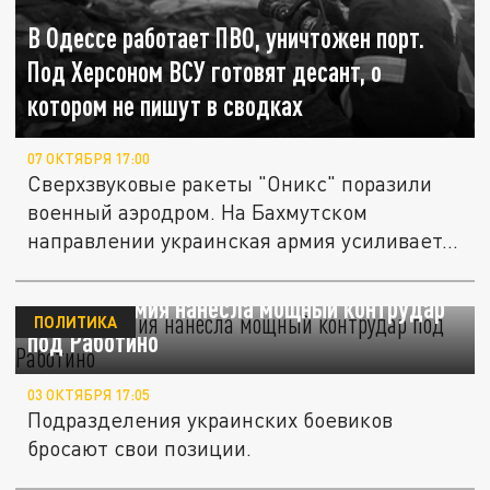
В Одессе работает ПВО, уничтожен порт.
Под Херсоном ВСУ готовят десант, о
котором не пишут в сводках
07 ОКТЯБРЯ 17:00
Сверхзвуковые ракеты "Оникс" поразили
военный аэродром. На Бахмутском
направлении украинская армия усиливает...
Русская армия нанесла мощный контрудар
ПОЛИТИКА
под Работино
03 ОКТЯБРЯ 17:05
Подразделения украинских боевиков
бросают свои позиции.