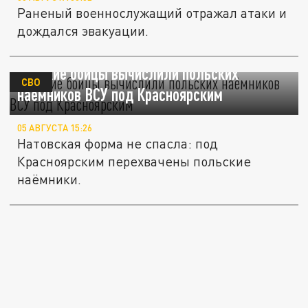
Раненый военнослужащий отражал атаки и
дождался эвакуации.
Русские бойцы вычислили польских
СВО
наёмников ВСУ под Красноярским
05 АВГУСТА 15:26
Натовская форма не спасла: под
Красноярским перехвачены польские
наёмники.