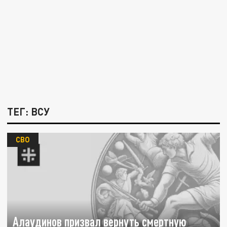
ТЕГ: ВСУ
СВО
Алаудинов призвал вернуть смертную