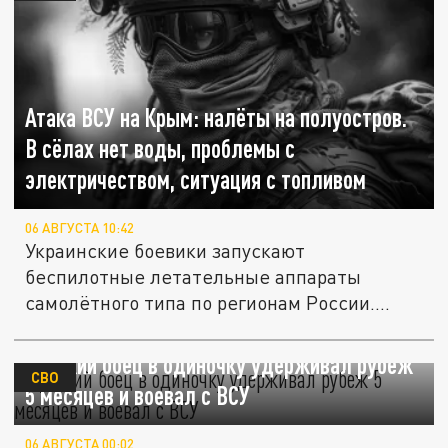
Атака ВСУ на Крым: налёты на полуостров.
В сёлах нет воды, проблемы с
электричеством, ситуация с топливом
06 АВГУСТА 10:42
Украинские боевики запускают
беспилотные летательные аппараты
самолётного типа по регионам России.
"Налёты"...
Русский боец в одиночку удерживал рубеж
СВО
5 месяцев и воевал с ВСУ
06 АВГУСТА 00:02