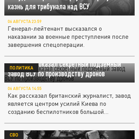
казнь для трибунала над ВСУ
06 АВГУСТА 23:59
Генерал-лейтенант высказался о
наказании за военные преступления после
завершения спецоперации.
Sky News показал секретный подземный
ПОЛИТИКА
завод ВСУ по производству дронов
06 АВГУСТА 14:55
Как рассказал британский журналист, завод
является центром усилий Киева по
созданию беспилотников большой...
СВО