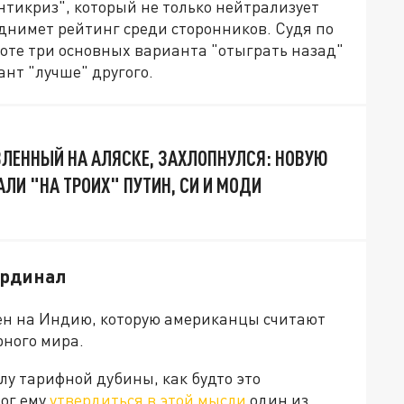
тикриз", который не только нейтрализует
однимет рейтинг среди сторонников. Судя по
оте три основных варианта "отыграть назад"
нт "лучше" другого.
ВЛЕННЫЙ НА АЛЯСКЕ, ЗАХЛОПНУЛСЯ: НОВУЮ
ЛИ "НА ТРОИХ" ПУТИН, СИ И МОДИ
ардинал
н на Индию, которую американцы считают
рного мира.
лу тарифной дубины, как будто это
мог ему
утвердиться в этой мысли
один из