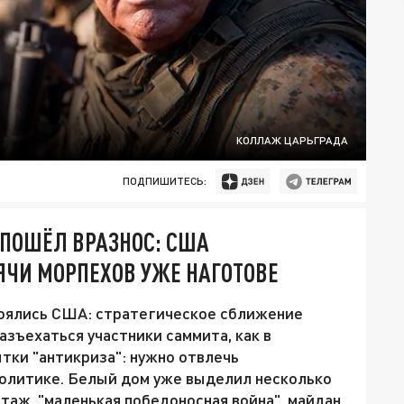
КОЛЛАЖ ЦАРЬГРАДА
ПОДПИШИТЕСЬ:
 ПОШЁЛ ВРАЗНОС: США
ЯЧИ МОРПЕХОВ УЖЕ НАГОТОВЕ
боялись США: стратегическое сближение
азъехаться участники саммита, как в
тки "антикриза": нужно отвлечь
политике. Белый дом уже выделил несколько
нтаж, "маленькая победоносная война", майдан,