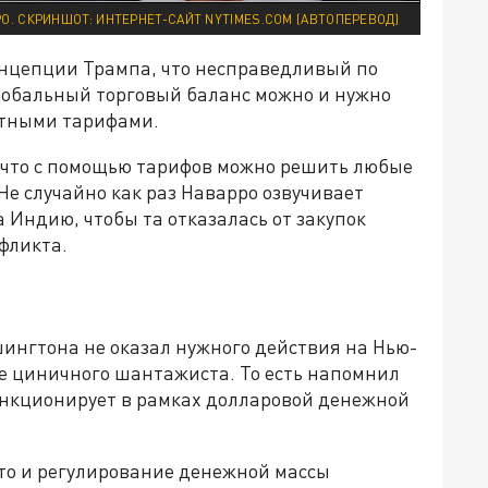
О. СКРИНШОТ: ИНТЕРНЕТ-САЙТ NYTIMES.COM (АВТОПЕРЕВОД)
онцепции Трампа, что несправедливый по
лобальный торговый баланс можно и нужно
ртными тарифами.
, что с помощью тарифов можно решить любые
Не случайно как раз Наварро озвучивает
Индию, чтобы та отказалась от закупок
фликта.
шингтона не оказал нужного действия на Нью-
е циничного шантажиста. То есть напомнил
ункционирует в рамках долларовой денежной
 то и регулирование денежной массы