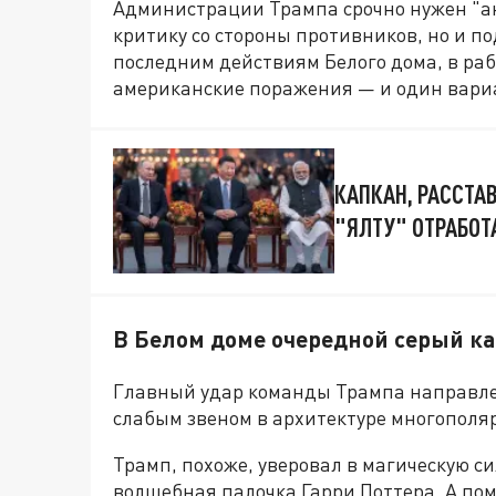
Администрации Трампа срочно нужен "ан
критику со стороны противников, но и п
последним действиям Белого дома, в раб
американские поражения — и один вариа
КАПКАН, РАССТА
"ЯЛТУ" ОТРАБОТА
В Белом доме очередной серый к
Главный удар команды Трампа направле
слабым звеном в архитектуре многополя
Трамп, похоже, уверовал в магическую си
волшебная палочка Гарри Поттера. А по