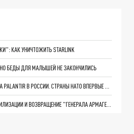
ТКИ": КАК УНИЧТОЖИТЬ STARLINK
. НО БЕДЫ ДЛЯ МАЛЫШЕЙ НЕ ЗАКОНЧИЛИСЬ
"ОЧЕНЬ ПЛОХИЕ НОВОСТИ": БОЛЬШАЯ ОШИБКА PALANTIR В РОССИИ. СТРАНЫ НАТО ВПЕРВЫЕ ЗА СВО ОСТАНОВИЛИ ПОСТАВКИ ОРУЖИЯ. ВСУ ТЕРЯЮТ ПРИГРАНИЧЬЕ?
ТРИ ГЛАВНЫХ ИНСАЙДА ОБ СВО. ОТМЕНА МОБИЛИЗАЦИИ И ВОЗВРАЩЕНИЕ "ГЕНЕРАЛА АРМАГЕДДОНА"? ОТЛИЧНЫЕ НОВОСТИ, КОТОРЫЕ ЖДАЛИ ВСЕ