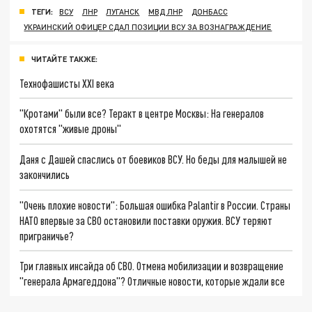
ТЕГИ:
ВСУ
ЛНР
ЛУГАНСК
МВД ЛНР
ДОНБАСС
УКРАИНСКИЙ ОФИЦЕР СДАЛ ПОЗИЦИИ ВСУ ЗА ВОЗНАГРАЖДЕНИЕ
ЧИТАЙТЕ ТАКЖЕ:
Технофашисты XXI века
"Кротами" были все? Теракт в центре Москвы: На генералов
охотятся "живые дроны"
Даня с Дашей спаслись от боевиков ВСУ. Но беды для малышей не
закончились
"Очень плохие новости": Большая ошибка Palantir в России. Страны
НАТО впервые за СВО остановили поставки оружия. ВСУ теряют
приграничье?
Три главных инсайда об СВО. Отмена мобилизации и возвращение
"генерала Армагеддона"? Отличные новости, которые ждали все