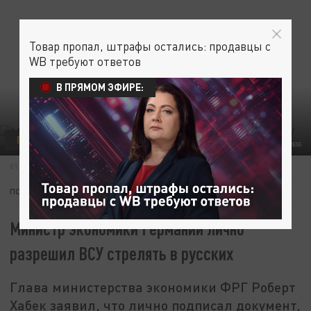
Товар пропал, штрафы остались: продавцы с
WB требуют ответов
В ПРЯМОМ ЭФИРЕ:
ПОЛИТИКА
ФОТО: KAY NIETFELD/GLOBALLOOKPRESS
01 ДЕКАБРЯ 17:02
ПОДПИШИТЕСЬ:
Министр экономики Германии лично
разрешил ВСУ стрелять в русских
Глава министерства экономики ФРГ Роберт
Хабек заявил, что лично подписал документ,