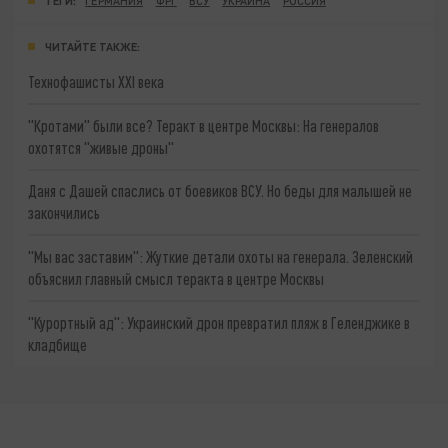
ТЕГИ:
ГЕРМАНИЯ
ФРГ
ВСУ
УКРАИНА
РОССИЯ
ЧИТАЙТЕ ТАКЖЕ:
Технофашисты XXI века
"Кротами" были все? Теракт в центре Москвы: На генералов
охотятся "живые дроны"
Даня с Дашей спаслись от боевиков ВСУ. Но беды для малышей не
закончились
"Мы вас заставим": Жуткие детали охоты на генерала. Зеленский
объяснил главный смысл теракта в центре Москвы
"Курортный ад": Украинский дрон превратил пляж в Геленджике в
кладбище