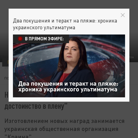
Два покушения и теракт на пляже: хроника
украинского ультиматума
В ПРЯМОМ ЭФИРЕ:
ФОТО: MIL.GOV.UA
ПОЛИТИКА
ОБЩЕСТВО
УКРАИНА
24 ИЮНЯ 09:30
ПОДПИШИТЕСЬ:
На Украине готовят медали "За
достоинство в плену"
Изготовлением новых наград занимается
украинская общественная организация
"Краина".