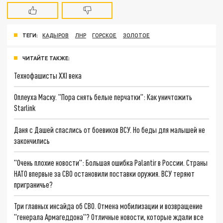
ТЕГИ:
КАДЫРОВ
ЛНР
ГОРСКОЕ
ЗОЛОТОЕ
ЧИТАЙТЕ ТАКЖЕ:
Технофашисты XXI века
Оплеуха Маску. "Пора снять белые перчатки": Как уничтожить
Starlink
Даня с Дашей спаслись от боевиков ВСУ. Но беды для малышей не
закончились
"Очень плохие новости": Большая ошибка Palantir в России. Страны
НАТО впервые за СВО остановили поставки оружия. ВСУ теряют
приграничье?
Три главных инсайда об СВО. Отмена мобилизации и возвращение
"генерала Армагеддона"? Отличные новости, которые ждали все