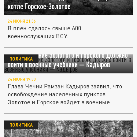
котле Горское-Золотое
24 ИЮНЯ 21:36
В плен сдалось свыше 600
военнослужащих ВСУ.
Освобождение Золотого и Горского должно
ПОЛИТИКА
войти в военные учебники — Кадыров
24 ИЮНЯ 19:30
Глава Чечни Рамзан Кадыров заявил, что
освобождение населенных пунктов
Золотое и Горское войдет в военные...
ПОЛИТИКА