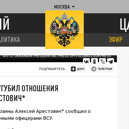
МОСКВА
ИЙ
Ц
АЛИТИКА
ЭФИР
ФОТО: UKRAINIAN PRESIDENTIAL PRESS OFF/GLOBALLOOKPRESS
ПОДПИШИТЕСЬ:
УГУБИЛ ОТНОШЕНИЯ
СТОВИЧ*
краины Алексей Арестович* сообщил о
нными офицерами ВСУ.