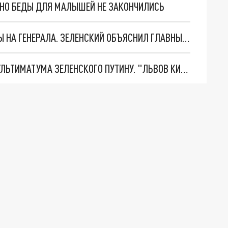
. НО БЕДЫ ДЛЯ МАЛЫШЕЙ НЕ ЗАКОНЧИЛИСЬ
"МЫ ВАС ЗАСТАВИМ": ЖУТКИЕ ДЕТАЛИ ОХОТЫ НА ГЕНЕРАЛА. ЗЕЛЕНСКИЙ ОБЪЯСНИЛ ГЛАВНЫЙ СМЫСЛ ТЕРАКТА В ЦЕНТРЕ МОСКВЫ
НОВОЕ МАСШТАБНЕЙШЕЕ НАСТУПЛЕНИЕ. ТРИ УЛЬТИМАТУМА ЗЕЛЕНСКОГО ПУТИНУ. "ЛЬВОВ КИМА" ПОСТАВЯТ НА ПВО? ГЛОБАЛЬНЫЙ ПРОРЫВ ПОД ЗАПОРОЖЬЕМ