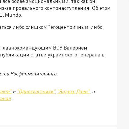
 всё более эмоциональными, так как он
из-за провального контрнаступления. Об этом
El Mundo.
заться либо слишком "эгоцентричным, либо
и главнокомандующим ВСУ Валерием
публикации статьи украинского генерала в
истов Росфинмониторинга.
акте"
и
"Одноклассники"
,
"Яндекс Дзен"
, а
канал
.