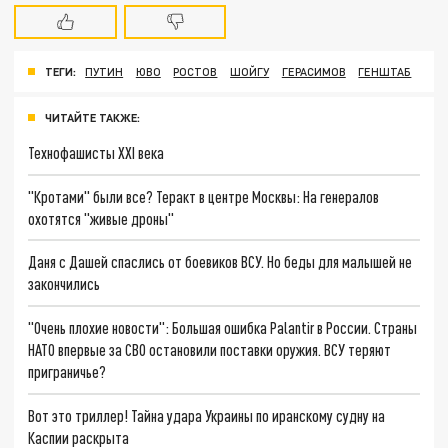
ТЕГИ:
ПУТИН
ЮВО
РОСТОВ
ШОЙГУ
ГЕРАСИМОВ
ГЕНШТАБ
ЧИТАЙТЕ ТАКЖЕ:
Технофашисты XXI века
"Кротами" были все? Теракт в центре Москвы: На генералов
охотятся "живые дроны"
Даня с Дашей спаслись от боевиков ВСУ. Но беды для малышей не
закончились
"Очень плохие новости": Большая ошибка Palantir в России. Страны
НАТО впервые за СВО остановили поставки оружия. ВСУ теряют
приграничье?
Вот это триллер! Тайна удара Украины по иранскому судну на
Каспии раскрыта