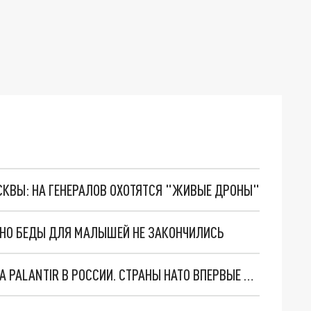
ОСКВЫ: НА ГЕНЕРАЛОВ ОХОТЯТСЯ "ЖИВЫЕ ДРОНЫ"
. НО БЕДЫ ДЛЯ МАЛЫШЕЙ НЕ ЗАКОНЧИЛИСЬ
"ОЧЕНЬ ПЛОХИЕ НОВОСТИ": БОЛЬШАЯ ОШИБКА PALANTIR В РОССИИ. СТРАНЫ НАТО ВПЕРВЫЕ ЗА СВО ОСТАНОВИЛИ ПОСТАВКИ ОРУЖИЯ. ВСУ ТЕРЯЮТ ПРИГРАНИЧЬЕ?