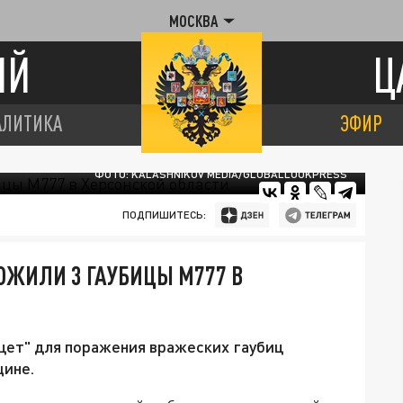
МОСКВА
ИЙ
Ц
АЛИТИКА
ЭФИР
ФОТО: KALASHNIKOV MEDIA/GLOBALLOOKPRESS
ПОДПИШИТЕСЬ:
ОЖИЛИ 3 ГАУБИЦЫ М777 В
цет" для поражения вражеских гаубиц
щине.