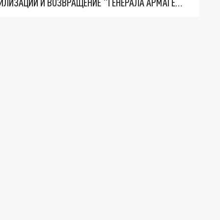
ТРИ ГЛАВНЫХ ИНСАЙДА ОБ СВО. ОТМЕНА МОБИЛИЗАЦИИ И ВОЗВРАЩЕНИЕ "ГЕНЕРАЛА АРМАГЕДДОНА"? ОТЛИЧНЫЕ НОВОСТИ, КОТОРЫЕ ЖДАЛИ ВСЕ