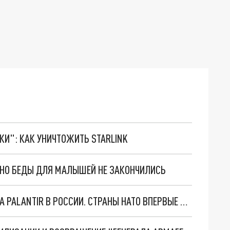
ТКИ": КАК УНИЧТОЖИТЬ STARLINK
. НО БЕДЫ ДЛЯ МАЛЫШЕЙ НЕ ЗАКОНЧИЛИСЬ
"ОЧЕНЬ ПЛОХИЕ НОВОСТИ": БОЛЬШАЯ ОШИБКА PALANTIR В РОССИИ. СТРАНЫ НАТО ВПЕРВЫЕ ЗА СВО ОСТАНОВИЛИ ПОСТАВКИ ОРУЖИЯ. ВСУ ТЕРЯЮТ ПРИГРАНИЧЬЕ?