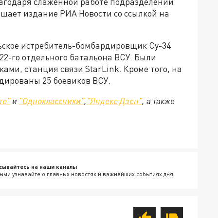
агодаря слаженной работе подразделений
бщает издание РИА Новости со ссылкой на
ьское истребитель-бомбардировщик Су-34
22-го отдельного батальона ВСУ. Были
ми, станция связи StarLink. Кроме того, на
дированы 25 боевиков ВСУ.
те"
и
"Одноклассники"
,
"Яндекс Дзен"
, а также
сывайтесь на наши каналы
ыми узнавайте о главных новостях и важнейших событиях дня.