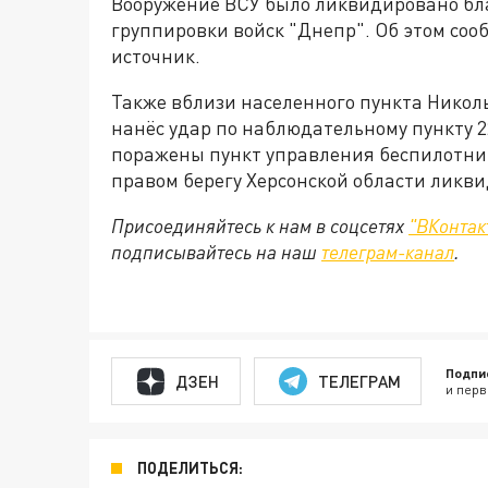
Вооружение ВСУ было ликвидировано бл
группировки войск "Днепр". Об этом соо
источник.
Также вблизи населенного пункта Никол
нанёс удар по наблюдательному пункту 2
поражены пункт управления беспилотника
правом берегу Херсонской области ликви
Присоединяйтесь к нам в соцсетях
"ВКонтак
подписывайтесь на наш
телеграм-канал
.
Подпи
ДЗЕН
ТЕЛЕГРАМ
и перв
ПОДЕЛИТЬСЯ: