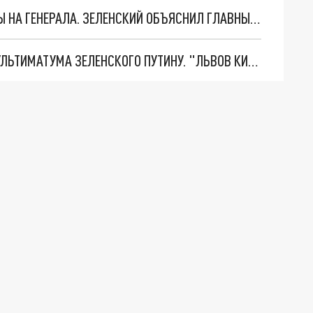
"МЫ ВАС ЗАСТАВИМ": ЖУТКИЕ ДЕТАЛИ ОХОТЫ НА ГЕНЕРАЛА. ЗЕЛЕНСКИЙ ОБЪЯСНИЛ ГЛАВНЫЙ СМЫСЛ ТЕРАКТА В ЦЕНТРЕ МОСКВЫ
НОВОЕ МАСШТАБНЕЙШЕЕ НАСТУПЛЕНИЕ. ТРИ УЛЬТИМАТУМА ЗЕЛЕНСКОГО ПУТИНУ. "ЛЬВОВ КИМА" ПОСТАВЯТ НА ПВО? ГЛОБАЛЬНЫЙ ПРОРЫВ ПОД ЗАПОРОЖЬЕМ