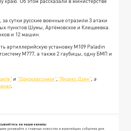
у краю. Об этом рассказали в министерстве
 за сутки русские военные отразили 3 атаки
ых пунктов Шумы, Артёмовское и Клещеевка.
нков и 12 машин.
ить артиллерийскую установку M109 Paladin
систему M777, а также 2 гаубицы, одну БМП и
акте"
и
"Одноклассники"
,
"Яндекс Дзен"
, а
канал
.
сывайтесь на наши каналы
ыми узнавайте о главных новостях и важнейших событиях дня.