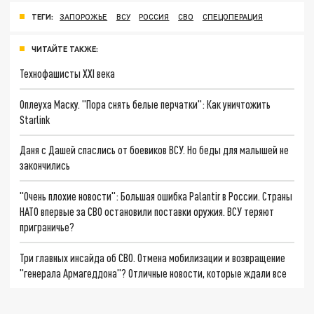
ТЕГИ:
ЗАПОРОЖЬЕ
ВСУ
РОССИЯ
СВО
СПЕЦОПЕРАЦИЯ
ЧИТАЙТЕ ТАКЖЕ:
Технофашисты XXI века
Оплеуха Маску. "Пора снять белые перчатки": Как уничтожить
Starlink
Даня с Дашей спаслись от боевиков ВСУ. Но беды для малышей не
закончились
"Очень плохие новости": Большая ошибка Palantir в России. Страны
НАТО впервые за СВО остановили поставки оружия. ВСУ теряют
приграничье?
Три главных инсайда об СВО. Отмена мобилизации и возвращение
"генерала Армагеддона"? Отличные новости, которые ждали все