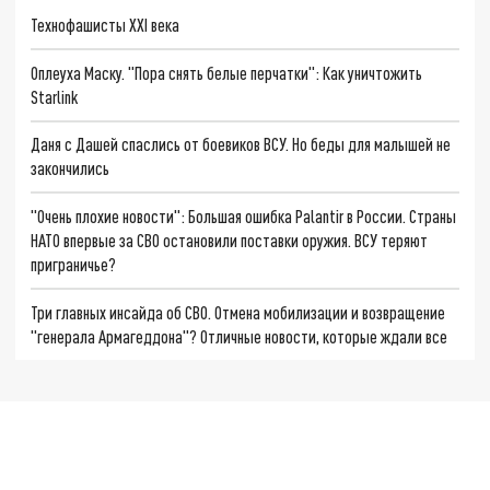
Технофашисты XXI века
Оплеуха Маску. "Пора снять белые перчатки": Как уничтожить
Starlink
Даня с Дашей спаслись от боевиков ВСУ. Но беды для малышей не
закончились
"Очень плохие новости": Большая ошибка Palantir в России. Страны
НАТО впервые за СВО остановили поставки оружия. ВСУ теряют
приграничье?
Три главных инсайда об СВО. Отмена мобилизации и возвращение
"генерала Армагеддона"? Отличные новости, которые ждали все