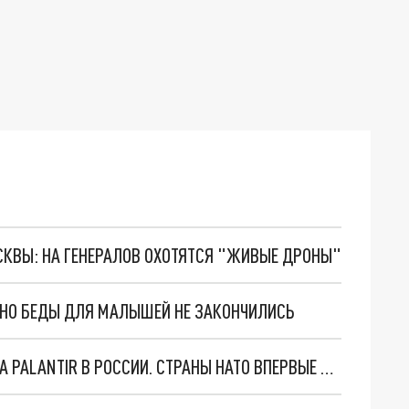
ОСКВЫ: НА ГЕНЕРАЛОВ ОХОТЯТСЯ "ЖИВЫЕ ДРОНЫ"
. НО БЕДЫ ДЛЯ МАЛЫШЕЙ НЕ ЗАКОНЧИЛИСЬ
"ОЧЕНЬ ПЛОХИЕ НОВОСТИ": БОЛЬШАЯ ОШИБКА PALANTIR В РОССИИ. СТРАНЫ НАТО ВПЕРВЫЕ ЗА СВО ОСТАНОВИЛИ ПОСТАВКИ ОРУЖИЯ. ВСУ ТЕРЯЮТ ПРИГРАНИЧЬЕ?