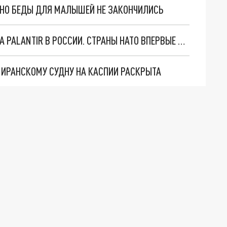
. НО БЕДЫ ДЛЯ МАЛЫШЕЙ НЕ ЗАКОНЧИЛИСЬ
"ОЧЕНЬ ПЛОХИЕ НОВОСТИ": БОЛЬШАЯ ОШИБКА PALANTIR В РОССИИ. СТРАНЫ НАТО ВПЕРВЫЕ ЗА СВО ОСТАНОВИЛИ ПОСТАВКИ ОРУЖИЯ. ВСУ ТЕРЯЮТ ПРИГРАНИЧЬЕ?
О ИРАНСКОМУ СУДНУ НА КАСПИИ РАСКРЫТА