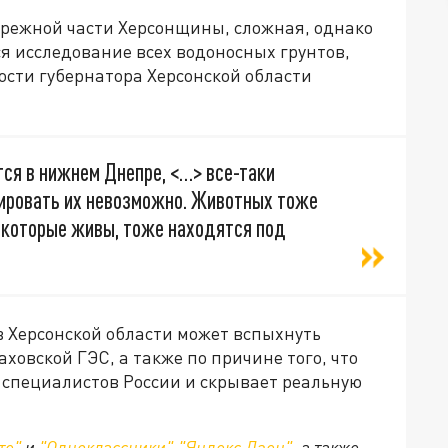
режной части Херсонщины, сложная, однако
я исследование всех водоносных грунтов,
сти губернатора Херсонской области
ся в нижнем Днепре, <…> все-таки
ировать их невозможно. Животных тоже
е, которые живы, тоже находятся под
 в Херсонской области может вспыхнуть
ховской ГЭС, а также по причине того, что
 специалистов России и скрывает реальную
те"
и
"Одноклассники"
,
"Яндекс Дзен"
, а также