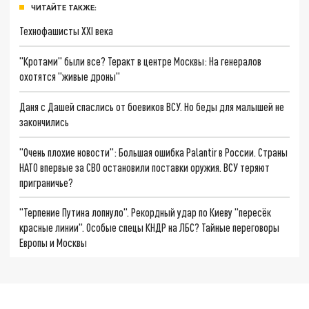
ЧИТАЙТЕ ТАКЖЕ:
Технофашисты XXI века
"Кротами" были все? Теракт в центре Москвы: На генералов
охотятся "живые дроны"
Даня с Дашей спаслись от боевиков ВСУ. Но беды для малышей не
закончились
"Очень плохие новости": Большая ошибка Palantir в России. Страны
НАТО впервые за СВО остановили поставки оружия. ВСУ теряют
приграничье?
"Терпение Путина лопнуло". Рекордный удар по Киеву "пересёк
красные линии". Особые спецы КНДР на ЛБС? Тайные переговоры
Европы и Москвы