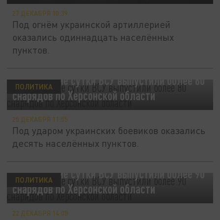
27 ДЕКАБРЯ 10:39
Под огнём украинской артиллерией
оказались одиннадцать населённых
пунктов.
За минувшие сутки ВСУ выпустили более 80
ПОЛИТИКА
снарядов по Херсонской области
25 ДЕКАБРЯ 11:55
Под ударом украинских боевиков оказались
десять населённых пунктов.
За минувшие сутки ВСУ выпустили более 90
ПОЛИТИКА
снарядов по Херсонской области
22 ДЕКАБРЯ 14:08