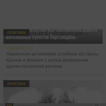
За минувшие сутки ВСУ обстреляли девять
ПОЛИТИКА
населённых пунктов Херсонщины
20 ДЕКАБРЯ 11:51
Украинская артиллерия ослабила обстрелы
Крынок и Алёшек с целью разрушения
других поселений региона.
ПОЛИТИКА