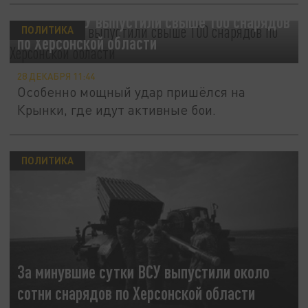
В среду ВСУ выпустили свыше 100 снарядов
ПОЛИТИКА
по Херсонской области
28 ДЕКАБРЯ 11:44
Особенно мощный удар пришёлся на
Крынки, где идут активные бои.
ПОЛИТИКА
За минувшие сутки ВСУ выпустили около
сотни снарядов по Херсонской области