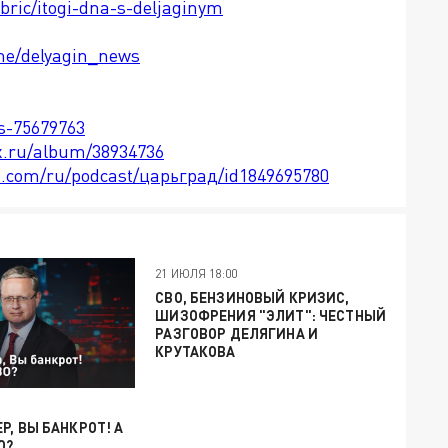
ubric/itogi-dna-s-deljaginym
.me/delyagin_news
ts-75679763
x.ru/album/38934736
le.com/ru/podcast/царьград/id1849695780
21 ИЮЛЯ 18:00
СВО, БЕНЗИНОВЫЙ КРИЗИС,
ШИЗОФРЕНИЯ "ЭЛИТ": ЧЕСТНЫЙ
РАЗГОВОР ДЕЛЯГИНА И
КРУТАКОВА
Р, ВЫ БАНКРОТ! А
О?