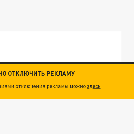
ТКИ": КАК УНИЧТОЖИТЬ STARLINK
ТНО ОТКЛЮЧИТЬ РЕКЛАМУ
овиями отключения рекламы можно
здесь
. НО БЕДЫ ДЛЯ МАЛЫШЕЙ НЕ ЗАКОНЧИЛИСЬ
"ОЧЕНЬ ПЛОХИЕ НОВОСТИ": БОЛЬШАЯ ОШИБКА PALANTIR В РОССИИ. СТРАНЫ НАТО ВПЕРВЫЕ ЗА СВО ОСТАНОВИЛИ ПОСТАВКИ ОРУЖИЯ. ВСУ ТЕРЯЮТ ПРИГРАНИЧЬЕ?
ТРИ ГЛАВНЫХ ИНСАЙДА ОБ СВО. ОТМЕНА МОБИЛИЗАЦИИ И ВОЗВРАЩЕНИЕ "ГЕНЕРАЛА АРМАГЕДДОНА"? ОТЛИЧНЫЕ НОВОСТИ, КОТОРЫЕ ЖДАЛИ ВСЕ