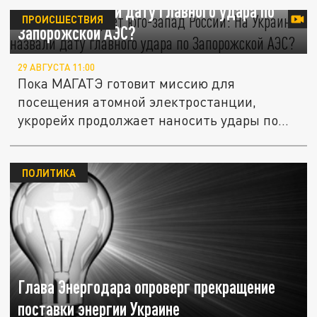
Украине назвали дату главного удара по
ПРОИСШЕСТВИЯ
Запорожской АЭС?
29 АВГУСТА 11:00
Пока МАГАТЭ готовит миссию для
посещения атомной электростанции,
укрорейх продолжает наносить удары по
её...
ПОЛИТИКА
Глава Энергодара опроверг прекращение
поставки энергии Украине