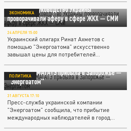
Ахметов и руководство Украины
ЭКОНОМИКА
проворачивали аферу в сфере ЖКХ — СМИ
24 АПРЕЛЯ 15:00
Украинский олигарх Ринат Ахметов с
помощью "Энергоатома" искусственно
завышал цены для потребителей...
Инспекция МАГАТЭ прибыла в Запорожье —
ПОЛИТИКА
"Энергоатом"
31 АВГУСТА 17:10
Пресс-служба украинской компании
"Энергоатом" сообщила, что прибытие
международных наблюдателей в город...
"Радиация накроет юго-запад России": На