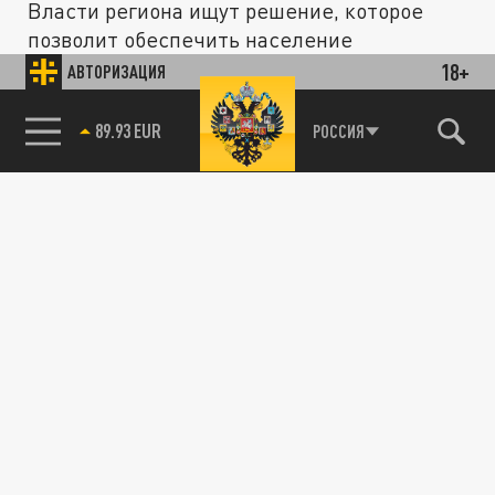
Власти региона ищут решение, которое
позволит обеспечить население
Запорожской области питьевой водой
18+
АВТОРИЗАЦИЯ
после...
85.64 BRENT
РОССИЯ
ОБЩЕСТВО
В Мелитополе констатировали
исчезновение Каховского водохранилища
20 ИЮЛЯ 15:50
Бывший глава Мелитопольского района
Андрей Сигута заявил, что Каховского