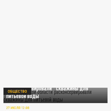
В Запорожской области
"расконсервировали" скважины для
ОБЩЕСТВО
питьевой воды
27 ИЮЛЯ 12:08