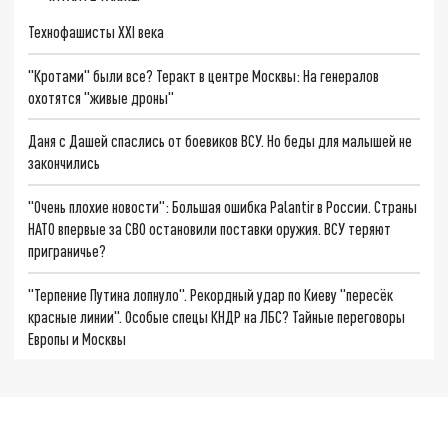
Технофашисты XXI века
"Кротами" были все? Теракт в центре Москвы: На генералов
охотятся "живые дроны"
Даня с Дашей спаслись от боевиков ВСУ. Но беды для малышей не
закончились
"Очень плохие новости": Большая ошибка Palantir в России. Страны
НАТО впервые за СВО остановили поставки оружия. ВСУ теряют
приграничье?
"Терпение Путина лопнуло". Рекордный удар по Киеву "пересёк
красные линии". Особые спецы КНДР на ЛБС? Тайные переговоры
Европы и Москвы